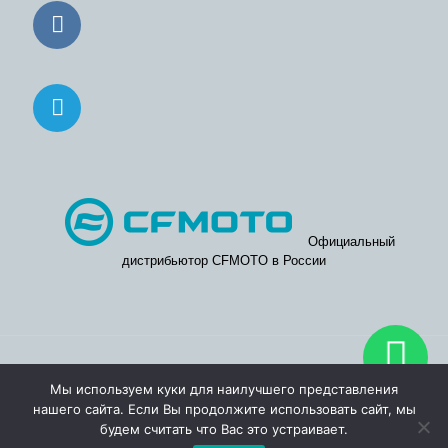
Официальный
дистрибьютор CFMOTO в России
© 2026. Официальные дилерские центры CFMOTO в Москве
Мы используем куки для наилучшего представления
и Московской области.
нашего сайта. Если Вы продолжите использовать сайт, мы
будем считать что Вас это устраивает.