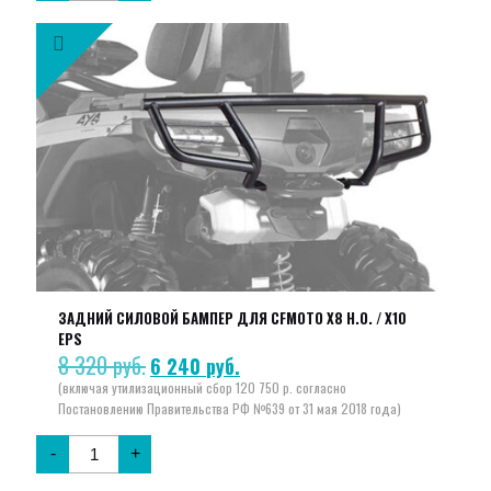
ЗАДНИЙ СИЛОВОЙ БАМПЕР ДЛЯ CFMOTO X8 H.O. / X10
EPS
8 320
руб.
Первоначальная
Текущая
6 240
руб.
цена
цена:
составляла
6
8
240 руб..
320 руб..
-
+