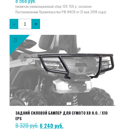
8 568
руб.
-
+
ЗАДНИЙ СИЛОВОЙ БАМПЕР ДЛЯ CFMOTO X8 H.O. / X10
EPS
8 320
руб.
Первоначальная
Текущая
6 240
руб.