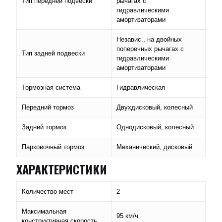
Тип передней подвески
рычагах с
гидравлическими
амортизаторами
Независ., на двойных
поперечных рычагах с
Тип задней подвески
гидравлическими
амортизаторами
Тормозная система
Гидравлическая
Передний тормоз
Двухдисковый, колесный
Задний тормоз
Однодисковый, колесный
Парковочный тормоз
Механический, дисковый
ХАРАКТЕРИСТИКИ
Количество мест
2
Максимальная
95 км/ч
конструктивная скорость