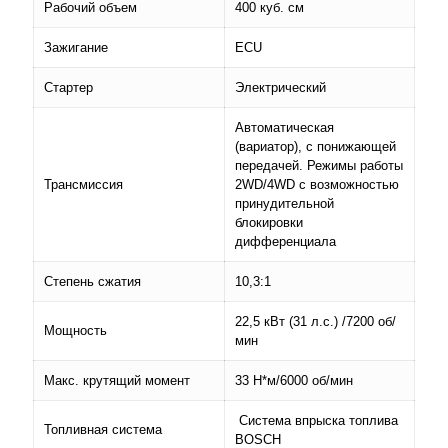
Рабочий объем
400 куб. см
Зажигание
ECU
Стартер
Электрический
Автоматическая
(вариатор), с понижающей
передачей. Режимы работы
Трансмиссия
2WD/4WD c возможностью
принудительной
блокировки
дифференциала
Степень сжатия
10,3:1
22,5 кВт (31 л.с.) /7200 об/
Мощность
мин
Макс. крутящий момент
33 H*м/6000 об/мин
Система впрыска топлива
Топливная система
BOSСH