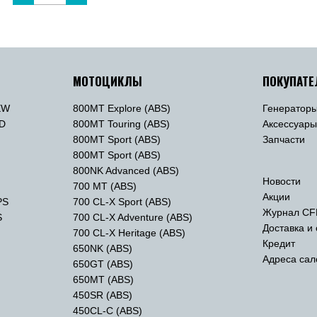
МОТОЦИКЛЫ
ПОКУПАТ
EW
800MT Explore (ABS)
Генератор
TD
800MT Touring (ABS)
Аксессуар
800MT Sport (ABS)
Запчасти
800MT Sport (ABS)
800NK Advanced (ABS)
Новости
700 MT (ABS)
Акции
PS
700 CL-X Sport (ABS)
Журнал CF
S
700 CL-X Adventure (ABS)
Доставка и
700 CL-X Heritage (ABS)
Кредит
650NK (ABS)
Адреса сал
650GT (ABS)
650MT (ABS)
450SR (ABS)
450CL-C (ABS)