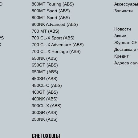
TD
800MT Touring (ABS)
Аксессуар
800MT Sport (ABS)
Запчасти
800MT Sport (ABS)
800NK Advanced (ABS)
Новости
700 MT (ABS)
Акции
PS
700 CL-X Sport (ABS)
Журнал CF
S
700 CL-X Adventure (ABS)
Доставка и
700 CL-X Heritage (ABS)
Кредит
650NK (ABS)
Адреса сал
650GT (ABS)
650MT (ABS)
450SR (ABS)
450CL-C (ABS)
400GT (ABS)
400NK (ABS)
300CL-X (ABS)
300SR (ABS)
250NK (ABS)
СНЕГОХОДЫ