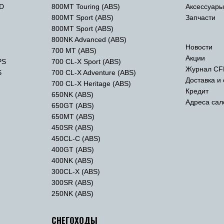
TD
800MT Touring (ABS)
Аксессуар
800MT Sport (ABS)
Запчасти
800MT Sport (ABS)
800NK Advanced (ABS)
Новости
700 MT (ABS)
Акции
PS
700 CL-X Sport (ABS)
Журнал CF
S
700 CL-X Adventure (ABS)
Доставка и
700 CL-X Heritage (ABS)
Кредит
650NK (ABS)
Адреса сал
650GT (ABS)
650MT (ABS)
450SR (ABS)
450CL-C (ABS)
400GT (ABS)
400NK (ABS)
300CL-X (ABS)
300SR (ABS)
250NK (ABS)
СНЕГОХОДЫ