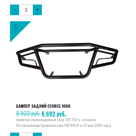
-
+
БАМПЕР ЗАДНИЙ CFORCE 1000
8 923
руб.
Первоначальная
Текущая
6 692
руб.
цена
цена:
составляла
6
8
692 руб..
923 руб..