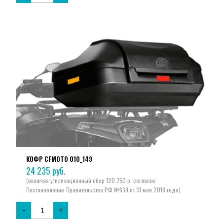
КОФР CFMOTO 010_149
24 235
руб.
-
+