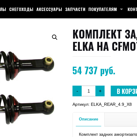
КЛЫ
СНЕГОХОДЫ
АКСЕССУАРЫ
ЗАПЧАСТИ
ПОКУПАТЕЛЯМ
КОН
КОМПЛЕКТ З
ELKA НА CFMOT
54 737
руб.
В КОРЗ
-
+
Артикул:
ELKA_REAR_4.9_X8
Описание
Комплект задних амортизатор