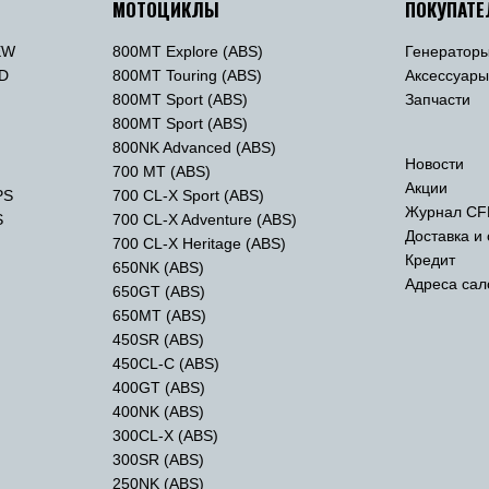
МОТОЦИКЛЫ
ПОКУПАТ
EW
800MT Explore (ABS)
Генератор
TD
800MT Touring (ABS)
Аксессуар
800MT Sport (ABS)
Запчасти
800MT Sport (ABS)
800NK Advanced (ABS)
Новости
700 MT (ABS)
Акции
PS
700 CL-X Sport (ABS)
Журнал CF
S
700 CL-X Adventure (ABS)
Доставка и
700 CL-X Heritage (ABS)
Кредит
650NK (ABS)
Адреса сал
650GT (ABS)
650MT (ABS)
450SR (ABS)
450CL-C (ABS)
400GT (ABS)
400NK (ABS)
300CL-X (ABS)
300SR (ABS)
250NK (ABS)