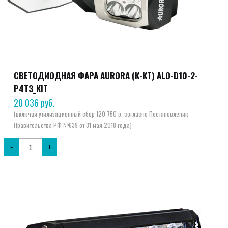
СВЕТОДИОДНАЯ ФАРА AURORA (К-КТ) ALO-D10-2-
P4T3_KIT
20 036
руб.
-
+