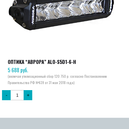
ОПТИКА “АВРОРА” ALO-S5D1-6-H
5 688
руб.
-
+