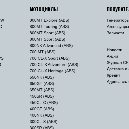
МОТОЦИКЛЫ
ПОКУПАТ
EW
800MT Explore (ABS)
Генератор
TD
800MT Touring (ABS)
Аксессуар
800MT Sport (ABS)
Запчасти
800MT Sport (ABS)
800NK Advanced (ABS)
Новости
700 MT (ABS)
Акции
PS
700 CL-X Sport (ABS)
Журнал CF
S
700 CL-X Adventure (ABS)
Доставка и
700 CL-X Heritage (ABS)
Кредит
650NK (ABS)
Адреса сал
650GT (ABS)
650MT (ABS)
450SR (ABS)
450CL-C (ABS)
400GT (ABS)
400NK (ABS)
300CL-X (ABS)
300SR (ABS)