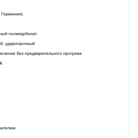
 Германия)
ный поликарбонат
й, ударопрочный
ючение без предварительного прогрева
9K
чателем