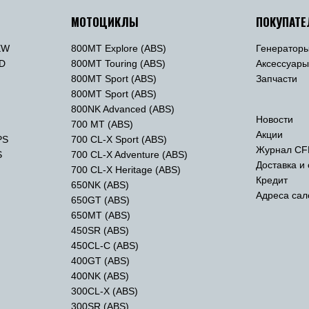
МОТОЦИКЛЫ
ПОКУПАТ
EW
800MT Explore (ABS)
Генератор
TD
800MT Touring (ABS)
Аксессуар
800MT Sport (ABS)
Запчасти
800MT Sport (ABS)
800NK Advanced (ABS)
Новости
700 MT (ABS)
Акции
PS
700 CL-X Sport (ABS)
Журнал CF
S
700 CL-X Adventure (ABS)
Доставка и
700 CL-X Heritage (ABS)
Кредит
650NK (ABS)
Адреса сал
650GT (ABS)
650MT (ABS)
450SR (ABS)
450CL-C (ABS)
400GT (ABS)
400NK (ABS)
300CL-X (ABS)
300SR (ABS)