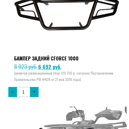
БАМПЕР ЗАДНИЙ CFORCE 1000
8 923
руб.
Первоначальная
Текущая
6 692
руб.
цена
цена:
составляла
6
8
692 руб..
923 руб..
-
+