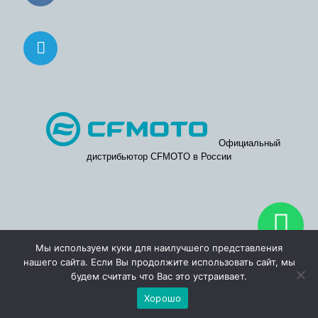
Официальный
дистрибьютор CFMOTO в России
© 2026. Официальные дилерские центры CFMOTO в Москве
Мы используем куки для наилучшего представления
и Московской области.
нашего сайта. Если Вы продолжите использовать сайт, мы
будем считать что Вас это устраивает.
Хорошо