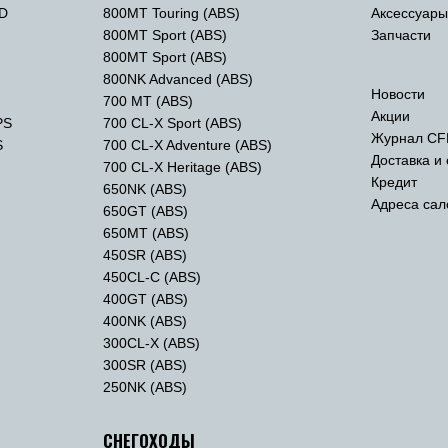
TD
800MT Touring (ABS)
Аксессуар
800MT Sport (ABS)
Запчасти
800MT Sport (ABS)
800NK Advanced (ABS)
Новости
700 MT (ABS)
Акции
PS
700 CL-X Sport (ABS)
Журнал CF
S
700 CL-X Adventure (ABS)
Доставка и
700 CL-X Heritage (ABS)
Кредит
650NK (ABS)
Адреса сал
650GT (ABS)
650MT (ABS)
450SR (ABS)
450CL-C (ABS)
400GT (ABS)
400NK (ABS)
300CL-X (ABS)
300SR (ABS)
250NK (ABS)
СНЕГОХОДЫ