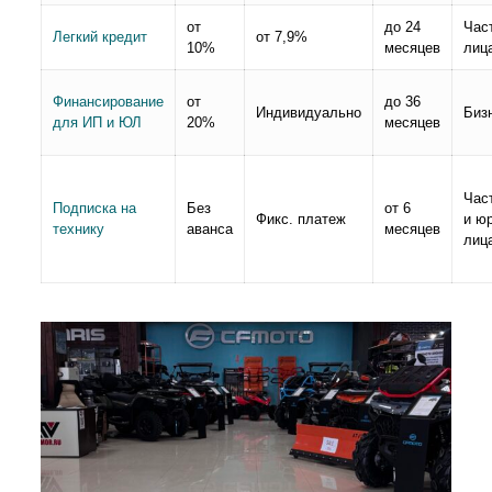
от
до 24
Час
Легкий кредит
от 7,9%
10%
месяцев
лиц
Финансирование
от
до 36
Индивидуально
Биз
для ИП и ЮЛ
20%
месяцев
Час
Подписка на
Без
от 6
Фикс. платеж
и юр
технику
аванса
месяцев
лиц