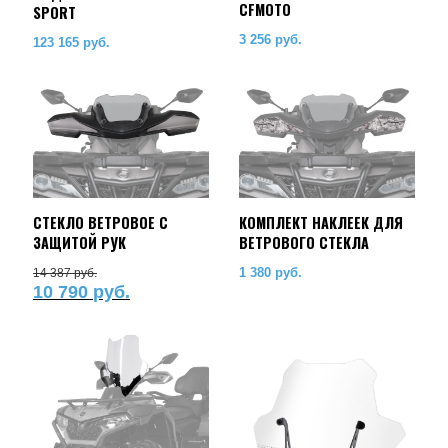
CFMOTO
SPORT
3 256
руб.
123 165
руб.
CТЕКЛО ВЕТРОВОЕ С
КОМПЛЕКТ НАКЛЕЕК ДЛЯ
ЗАЩИТОЙ РУК
ВЕТРОВОГО СТЕКЛА
Первоначальная
1 380
руб.
14 387
руб.
10 790
руб.
цена
составляла
Текущая
14
цена:
387 руб..
10
790 руб..