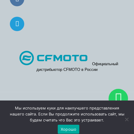
Официальный
дистрибьютор CFMOTO в России
© 2026. Официальные дилерские центры CFMOTO в Москве
Мы используем куки для наилучшего представления
и Московской области.
нашего сайта. Если Вы продолжите использовать сайт, мы
будем считать что Вас это устраивает.
Хорошо