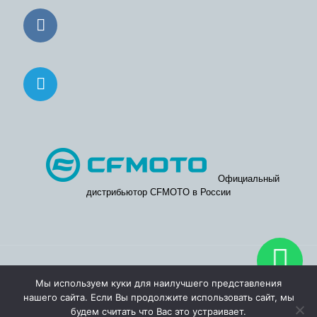
Официальный
дистрибьютор CFMOTO в России
© 2026. Официальные дилерские центры CFMOTO в Москве
Мы используем куки для наилучшего представления
и Московской области.
нашего сайта. Если Вы продолжите использовать сайт, мы
будем считать что Вас это устраивает.