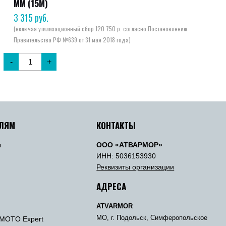
ММ (15М)
3 315
руб.
-
+
ЕЛЯМ
КОНТАКТЫ
ы
ООО «АТВАРМОР»
ы
ИНН: 5036153930
Реквизиты организации
АДРЕСА
ATVARMOR
МО, г. Подольск, Симферопольское
MOTO Expert