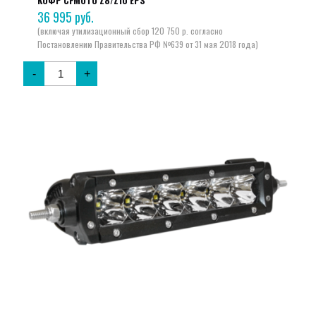
КОФР CFMOTO Z8/Z10 EPS
36 995
руб.
-
+