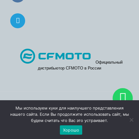
Официальный
дистрибьютор CFMOTO в России
© 2026. Официальные дилерские центры CFMOTO в Москве
Мы используем куки для наилучшего представления
и Московской области.
нашего сайта. Если Вы продолжите использовать сайт, мы
будем считать что Вас это устраивает.
Хорошо