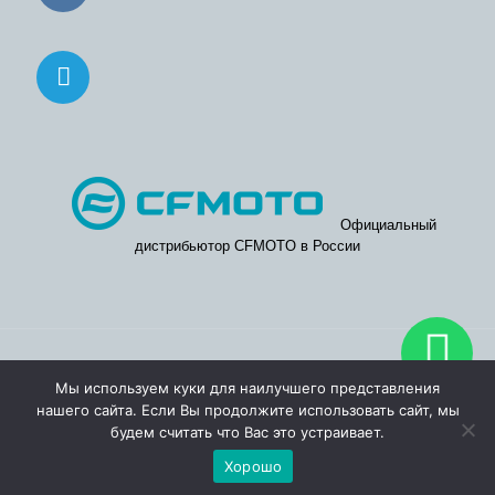
Официальный
дистрибьютор CFMOTO в России
© 2026. Официальные дилерские центры CFMOTO в Москве
Мы используем куки для наилучшего представления
и Московской области.
нашего сайта. Если Вы продолжите использовать сайт, мы
будем считать что Вас это устраивает.
Хорошо